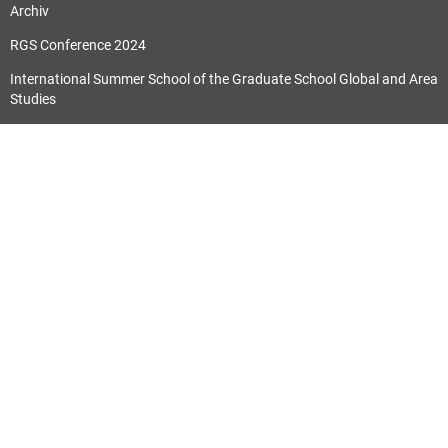
Archiv
RGS Conference 2024
International Summer School of the Graduate School Global and Area
Studies
Publikationen
Alle
Forschungsergebnisse aus dem Zentrum
Schriften des ZIRS
Orientwissenschaftliche Hefte
SLEG Lab