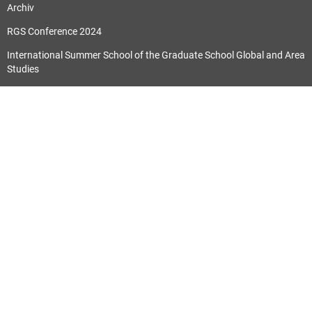
Archiv
RGS Conference 2024
International Summer School of the Graduate School Global and Area
Studies
Publikationen
Alle
Forschungsergebnisse aus dem Zentrum
Schriften des ZIRS
Orientwissenschaftliche Hefte
SLEG Lab